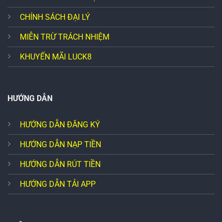
CHÍNH SÁCH ĐẠI LÝ
MIỄN TRỪ TRÁCH NHIỆM
KHUYẾN MÃI LUCK8
HƯỚNG DẪN
HƯỚNG DẪN ĐĂNG KÝ
HƯỚNG DẪN NẠP TIỀN
HƯỚNG DẪN RÚT TIỀN
HƯỚNG DẪN TẢI APP