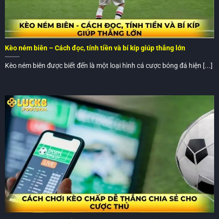
Kèo ném biên – Cách đọc, tính tiền và bí kíp giúp thắng lớn
Kèo ném biên được biết đến là một loại hình cá cược bóng đá hiện [...]