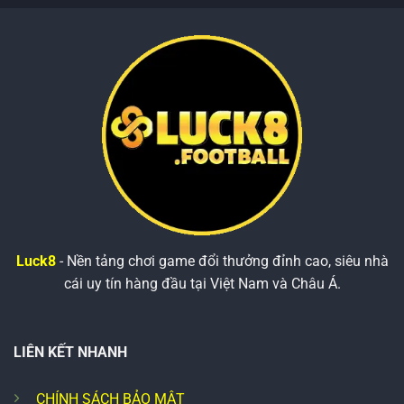
Luck8
- Nền tảng chơi game đổi thưởng đỉnh cao, siêu nhà
cái uy tín hàng đầu tại Việt Nam và Châu Á.
LIÊN KẾT NHANH
CHÍNH SÁCH BẢO MẬT