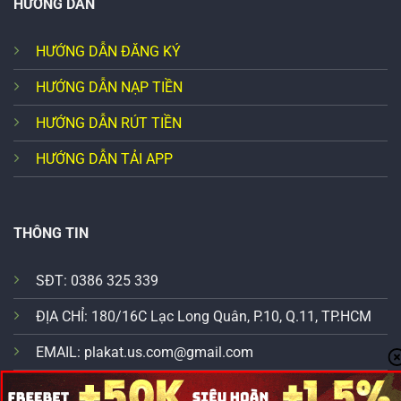
HƯỚNG DẪN
HƯỚNG DẪN ĐĂNG KÝ
HƯỚNG DẪN NẠP TIỀN
HƯỚNG DẪN RÚT TIỀN
HƯỚNG DẪN TẢI APP
THÔNG TIN
SĐT: 0386 325 339
ĐỊA CHỈ:
180/16C Lạc Long Quân, P.10, Q.11, TP.HCM
EMAIL:
plakat.us.com@gmail.com
HASTAG: #luck8 #nha_cai_luck8