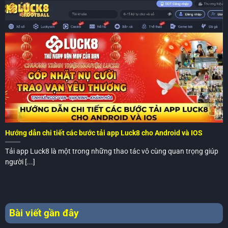
Hướng dẫn chi tiết các bước tải app Luck8 cho Android và IOS
Tải app Luck8 là một trong những thao tác vô cùng quan trọng giúp
người [...]
Bài viết gần đây