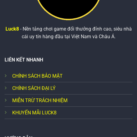
Luck8
- Nền tảng chơi game đổi thưởng đỉnh cao, siêu nhà
cái uy tín hàng đầu tại Việt Nam và Châu Á.
LIÊN KẾT NHANH
CHÍNH SÁCH BẢO MẬT
CHÍNH SÁCH ĐẠI LÝ
MIỄN TRỪ TRÁCH NHIỆM
KHUYẾN MÃI LUCK8