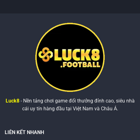
Luck8
- Nền tảng chơi game đổi thưởng đỉnh cao, siêu nhà
cái uy tín hàng đầu tại Việt Nam và Châu Á.
LIÊN KẾT NHANH