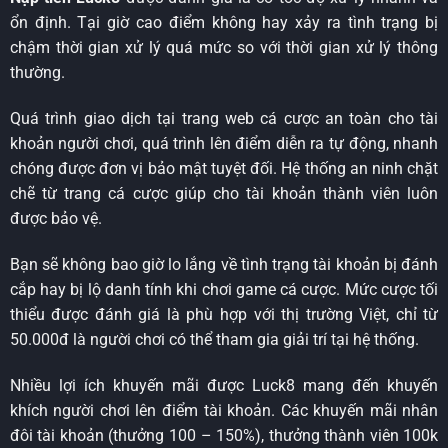
ổn định. Tại giờ cao điểm không hay xảy ra tình trạng bị
chậm thời gian xử lý quá mức so với thời gian xử lý thông
thường.
Quá trình giao dịch tại trang web cá cược an toàn cho tài
khoản người chơi, quá trình lên điểm diễn ra tự động, nhanh
chóng được đơn vị bảo mật tuyệt đối. Hệ thống an ninh chặt
chẽ từ trang cá cược giúp cho tài khoản thành viên luôn
được bảo vệ.
Bạn sẽ không bao giờ lo lắng về tình trạng tài khoản bị đánh
cắp hay bị lộ danh tính khi chơi game cá cược. Mức cược tối
thiểu được đánh giá là phù hợp với thị trường Việt, chỉ từ
50.000đ là người chơi có thể tham gia giải trí tại hệ thống.
Nhiều lợi ích khuyến mãi được Luck8 mang đến khuyến
khích người chơi lên điểm tài khoản. Các khuyến mãi nhân
đôi tài khoản (thưởng 100 – 150%), thưởng thành viên 100k