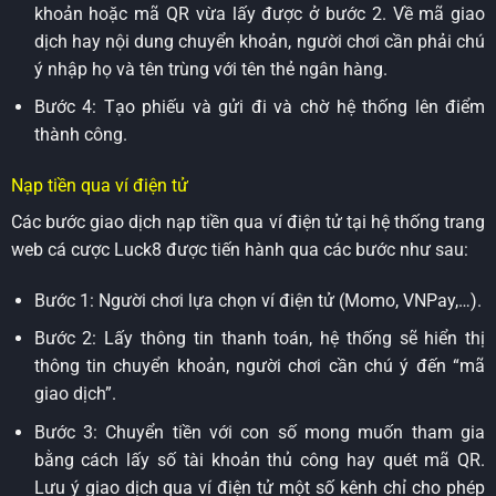
khoản hoặc mã QR vừa lấy được ở bước 2. Về mã giao
dịch hay nội dung chuyển khoản, người chơi cần phải chú
ý nhập họ và tên trùng với tên thẻ ngân hàng.
Bước 4: Tạo phiếu và gửi đi và chờ hệ thống lên điểm
thành công.
Nạp tiền qua ví điện tử
Các bước giao dịch nạp tiền qua ví điện tử tại hệ thống trang
web cá cược Luck8 được tiến hành qua các bước như sau:
Bước 1: Người chơi lựa chọn ví điện tử (Momo, VNPay,…).
Bước 2: Lấy thông tin thanh toán, hệ thống sẽ hiển thị
thông tin chuyển khoản, người chơi cần chú ý đến “mã
giao dịch”.
Bước 3: Chuyển tiền với con số mong muốn tham gia
bằng cách lấy số tài khoản thủ công hay quét mã QR.
Lưu ý giao dịch qua ví điện tử một số kênh chỉ cho phép