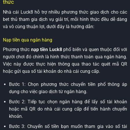
thức
Nhà cái Luck8 hỗ trợ nhiều phương thức giao dịch cho các
bet thủ tham gia dịch vụ giải trí, mỗi hình thức đều dễ dàng
và vô cùng thuận lợi, dưới đây là hướng dẫn:
Nạp tiền qua ngân hàng
Phương thức
nạp tiền Luck8
phổ biến và quen thuộc đối với
người chơi đó chính là hình thức thanh toán qua ngân hàng.
Việc này được thực hiện thông qua thao tác quét mã QR
hoặc gửi qua số tài khoản do nhà cái cung cấp.
Bước 1: Chọn phương thức chuyển tiền phổ thông áp
dụng cho việc giao dịch từ ngân hàng.
Bước 2: Tiếp tục chọn ngân hàng để lấy số tài khoản
hoặc mã QR do nhà cái cung cấp để tiến hành chuyển
khoản.
Bước 3: Chuyển số tiền bạn muốn tham gia vào số tài