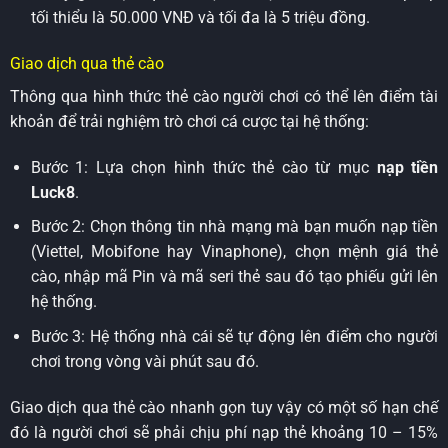
tối thiểu là 50.000 VNĐ và tối đa là 5 triệu đồng.
Giao dịch qua thẻ cào
Thông qua hình thức thẻ cào người chơi có thể lên điểm tài
khoản để trải nghiệm trò chơi cá cược tại hệ thống:
Bước 1: Lựa chọn hình thức thẻ cào từ mục
nạp tiền
Luck8
.
Bước 2: Chọn thông tin nhà mạng mà bạn muốn nạp tiền
(Viettel, Mobifone hay Vinaphone), chọn mệnh giá thẻ
cào, nhập mã Pin và mã seri thẻ sau đó tạo phiếu gửi lên
hệ thống.
Bước 3: Hệ thống nhà cái sẽ tự động lên điểm cho người
chơi trong vòng vài phút sau đó.
Giao dịch qua thẻ cào nhanh gọn tuy vậy có một số hạn chế
đó là người chơi sẽ phải chịu phí nạp thẻ khoảng 10 – 15%