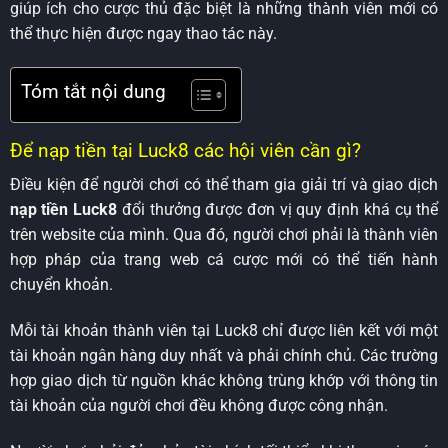
giúp ích cho cược thủ đặc biệt là những thành viên mới có
thể thực hiện được ngay thao tác này.
Tóm tắt nội dung
Để nạp tiền tại Luck8 các hội viên cần gì?
Điều kiện để người chơi có thể tham gia giải trí và giao dịch
nạp tiền Luck8
đổi thưởng được đơn vị quy định khá cụ thể
trên website của mình. Qua đó, người chơi phải là thành viên
hợp pháp của trang web cá cược mới có thể tiến hành
chuyển khoản.
Mỗi tài khoản thành viên tại Luck8 chỉ được liên kết với một
tài khoản ngân hàng duy nhất và phải chính chủ. Các trường
hợp giao dịch từ nguồn khác không trùng khớp với thông tin
tài khoản của người chơi đều không được công nhận.